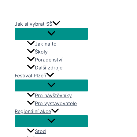
Přeskočit
na
obsah
Jak si vybrat SŠ
Jak na to
Školy
Poradenství
Další zdroje
Festival Plzeň
Pro návštěvníky
Pro vystavovatele
Regionální akce
Stod