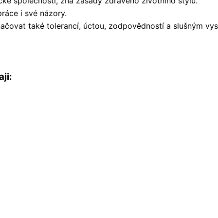
ké společnosti, zná zásady zdravého životního stylu.
áce i své názory.
načovat také tolerancí, úctou, zodpovědností a slušným vy
ji: