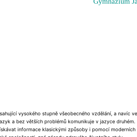
Gymnázium Jar
ahující vysokého stupně všeobecného vzdělání, a navíc ve
 jazyk a bez větších problémů komunikuje v jazyce druhém.
ískávat informace klasickými způsoby i pomocí moderních te