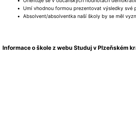
Orientuje se v občanských hodnotách demokratic
Umí vhodnou formou prezentovat výsledky své pr
Absolvent/absolventka naší školy by se měl vyz
Informace o škole z webu Studuj v Plzeňském kra