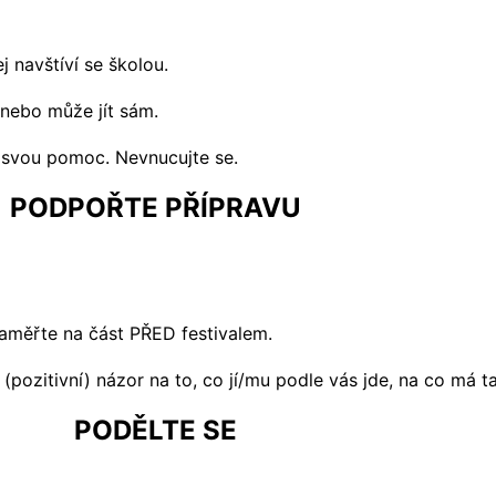
j navštíví se školou.
 nebo může jít sám.
e svou pomoc. Nevnucujte se.
PODPOŘTE PŘÍPRAVU
 zaměřte na část PŘED festivalem.
pozitivní) názor na to, co jí/mu podle vás jde, na co má t
PODĚLTE SE