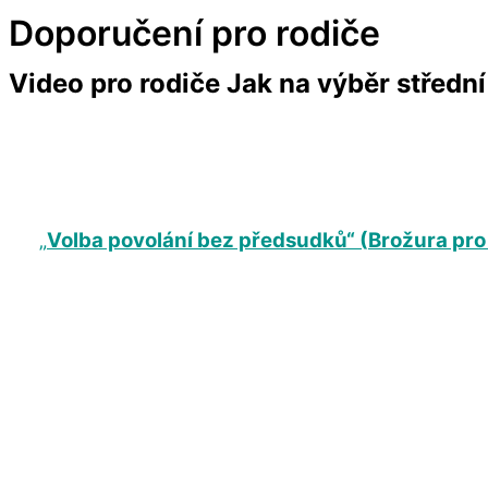
Doporučení pro rodiče
Video pro rodiče Jak na výběr střední
„
Volba povolání bez předsudků“ (
Brožura pro