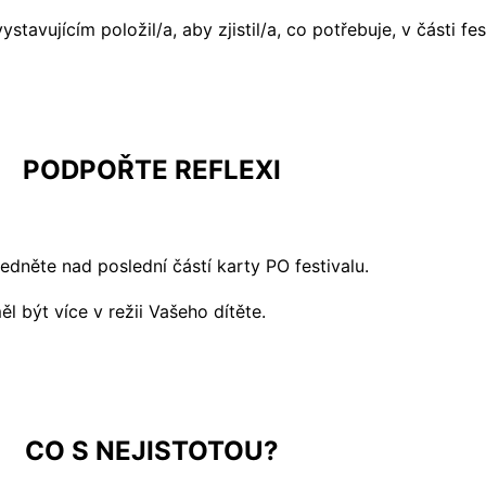
tavujícím položil/a, aby zjistil/a, co potřebuje, v části fe
PODPOŘTE REFLEXI
sedněte nad poslední částí karty PO festivalu.
l být více v režii Vašeho dítěte.
CO S NEJISTOTOU?