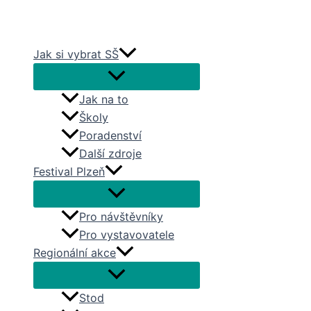
Přeskočit
na
obsah
Jak si vybrat SŠ
Jak na to
Školy
Poradenství
Další zdroje
Festival Plzeň
Pro návštěvníky
Pro vystavovatele
Regionální akce
Stod