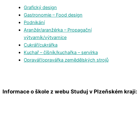
Grafický design
Gastronomie – Food design
Podnikání
Aranžér/aranžérka – Propagační
výtvarník/výtvarnice
Cukrář/cukrářka
Kuchař – číšník/kuchařka – servírka
Opravář/opravářka zemědělských strojů
Informace o škole z webu Studuj v Plzeňském kraji: